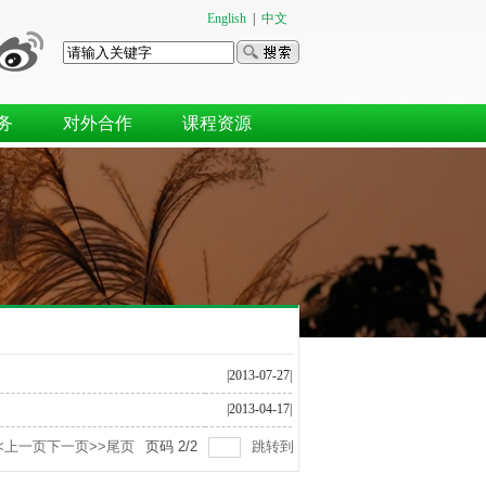
English
|
中文
务
对外合作
课程资源
|2013-07-27|
|2013-04-17|
<上一页
下一页>>
尾页
页码
2
/
2
跳转到