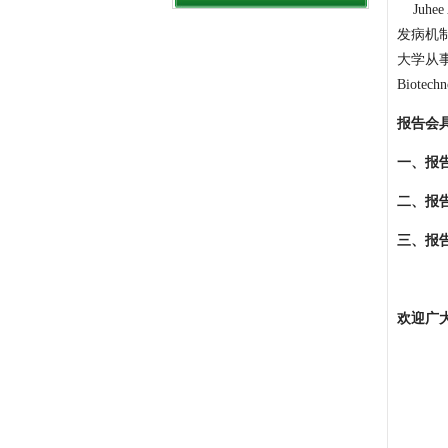
Juh
发病机
大学从事博士
Biotech
报告会
一、报
二、报
三、报
欢迎广